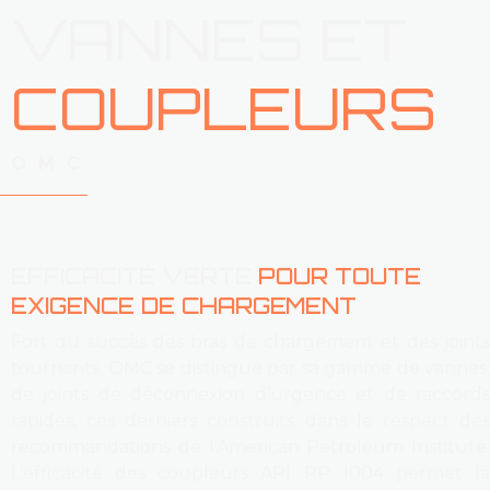
VANNES ET
COUPLEURS
OMC
EFFICACITÉ VERTE
POUR TOUTE
EXIGENCE DE CHARGEMENT
Fort du succès des bras de chargement et des joints
tournants, OMC se distingue par sa gamme de vannes,
de joints de déconnexion d’urgence et de raccords
rapides, ces derniers construits dans le respect des
recommandations de l’American Petroleum Institute.
L’efficacité des coupleurs API RP 1004 permet la